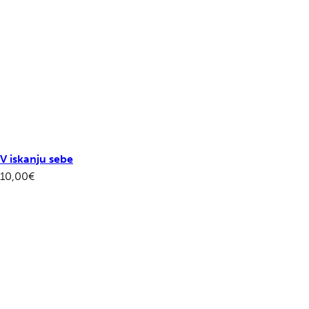
V iskanju sebe
10,00
€