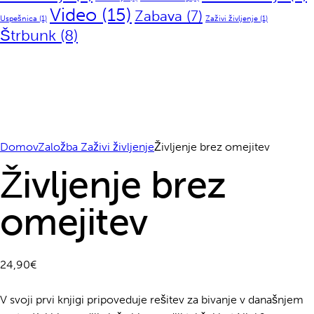
Video
(15)
Zabava
(7)
Uspešnica
(1)
Zaživi življenje
(1)
Štrbunk
(8)
Domov
Založba Zaživi življenje
Življenje brez omejitev
Življenje brez
omejitev
24,90
€
V svoji prvi knjigi pripoveduje rešitev za bivanje v današnjem