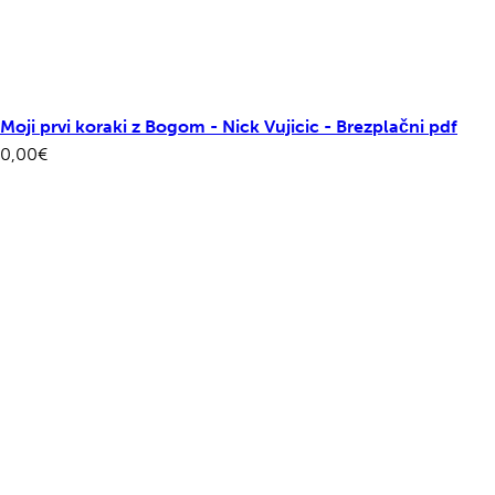
Moji prvi koraki z Bogom - Nick Vujicic - Brezplačni pdf
0,00
€