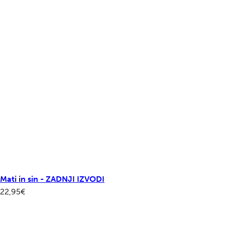
Mati in sin - ZADNJI IZVODI
22,95
€