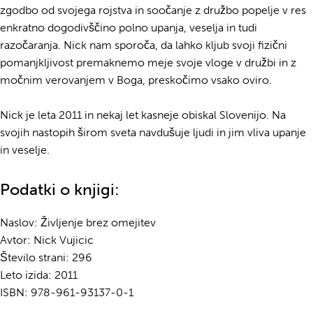
zgodbo od svojega rojstva in soočanje z družbo popelje v res
enkratno dogodivščino polno upanja, veselja in tudi
razočaranja. Nick nam sporoča, da lahko kljub svoji fizični
pomanjkljivost premaknemo meje svoje vloge v družbi in z
močnim verovanjem v Boga, preskočimo vsako oviro.
Nick je leta 2011 in nekaj let kasneje obiskal Slovenijo. Na
svojih nastopih širom sveta navdušuje ljudi in jim vliva upanje
in veselje.
Podatki o knjigi:
Naslov: Življenje brez omejitev
Avtor: Nick Vujicic
Število strani: 296
Leto izida: 2011
ISBN: 978-961-93137-0-1