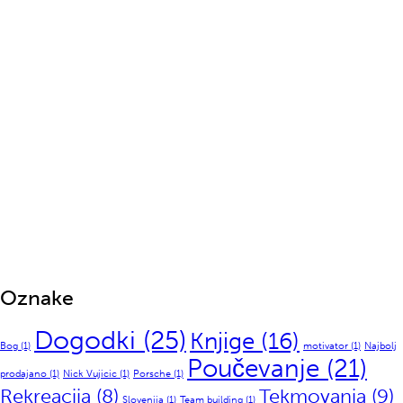
Oznake
Dogodki
(25)
Knjige
(16)
Bog
(1)
motivator
(1)
Najbolj
Poučevanje
(21)
prodajano
(1)
Nick Vujicic
(1)
Porsche
(1)
Tekmovanja
(9)
Rekreacija
(8)
Slovenija
(1)
Team building
(1)