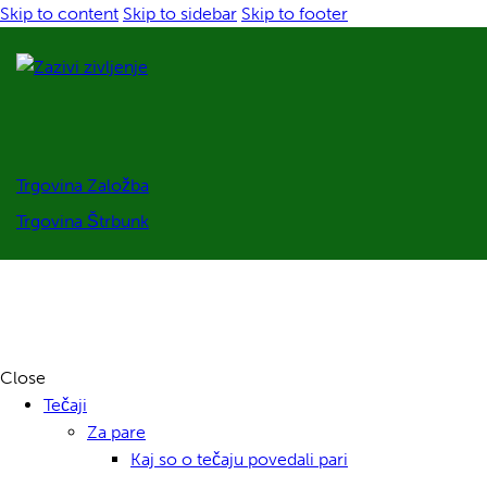
Skip to content
Skip to sidebar
Skip to footer
Trgovina Založba
Trgovina Štrbunk
Close
Tečaji
Za pare
Kaj so o tečaju povedali pari