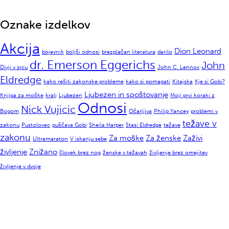
Oznake izdelkov
Akcija
Dion Leonard
bojevnik
boljši odnosi
brezplačan literatura
darilo
dr. Emerson Eggerichs
John
Divji v srcu
John C. Lennox
Eldredge
kako rešiti zakonske probleme
kako si pomagati
Kitajska
Kje si Gobi?
Ljubezen in spoštovanje
Knjiga za moške
kralj
Ljubezen
Moji prvi koraki z
Odnosi
Nick Vujicic
Bogom
Očarljiva
Philip Yancey
problemi v
težave v
zakonu
Pustolovec
puščava Gobi
Sheila Harper
Stasi Eldredge
težave
zakonu
Za moške
Za ženske
Zaživi
Ultramaraton
V iskanju sebe
življenje
Znižano
človek brez nog
ženske v težavah
življenje brez omejitev
življenje v dvoje