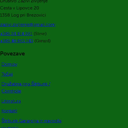
Društvo Zaživi življenje
Cesta v Lipovce 20
1358 Log pri Brezovici
zazivi.zivljenje@gmail.com
+386 31 814 391
(Steve)
+386 40 863 043
(Gorazd)
Povezave
Domov
Tečaji
Družabna igra Štrbunk /
Cornhole
Literatura
Kontakt
Štrbunk Garancija in navodila
ravnanja