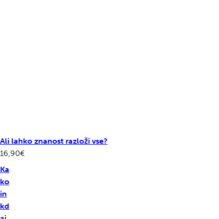
Ali lahko znanost razloži vse?
16,90
€
Ka
ko
in
kd
aj