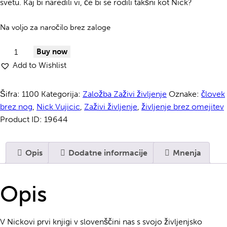
svetu. Kaj bi naredili vi, če bi se rodili takšni kot Nick?
Na voljo za naročilo brez zaloge
Življenje
Buy now
brez
Add to Wishlist
omejitev
količina
Šifra:
1100
Kategorija:
Založba Zaživi življenje
Oznake:
človek
brez nog
,
Nick Vujicic
,
Zaživi življenje
,
življenje brez omejitev
Product ID:
19644
Opis
Dodatne informacije
Mnenja
Opis
V Nickovi prvi knjigi v slovenščini nas s svojo življenjsko