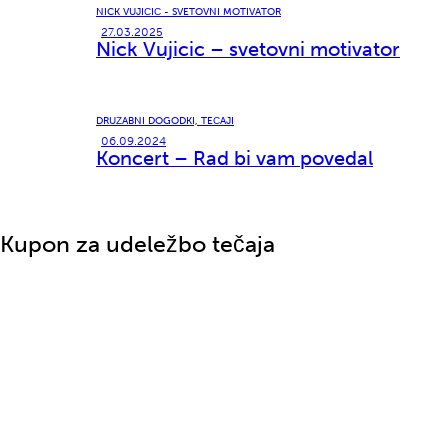
NICK VUJIČIČ - SVETOVNI MOTIVATOR
27.03.2025
Nick Vujicic – svetovni motivator
DRUŽABNI DOGODKI,
TEČAJI
06.09.2024
Koncert – Rad bi vam povedal
Kupon za udeležbo tečaja