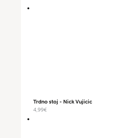
Trdno stoj - Nick Vujicic
4,99
€