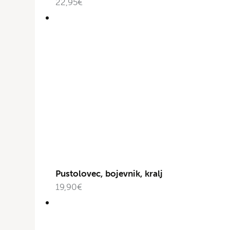
22,95
€
Pustolovec, bojevnik, kralj
19,90
€