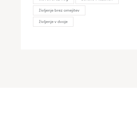
življenje brez omejitev
življenje v dvoje