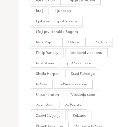
Kje si Gobi?
Knjiga za moške
kralj
Ljubezen
Ljubezen in spoštovanje
Moji prvi koraki z Bogom
Nick Vujicic
Odnosi
Očarljiva
Philip Yancey
problemi v zakonu
Pustolovec
puščava Gobi
Sheila Harper
Stasi Eldredge
težave
težave v zakonu
Ultramaraton
V iskanju sebe
Za moške
Za ženske
Zaživi življenje
Znižano
človek brez nog
ženske v težavah