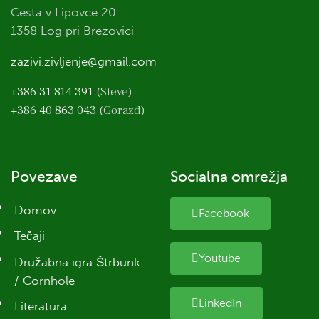
Cesta v Lipovce 20
1358 Log pri Brezovici
zazivi.zivljenje@gmail.com
+386 31 814 391
(Steve)
+386 40 863 043
(Gorazd)
Povezave
Socialna omrežja
Domov
Facebook
Tečaji
Youtube
Družabna igra Štrbunk
/ Cornhole
LinkedIn
Literatura