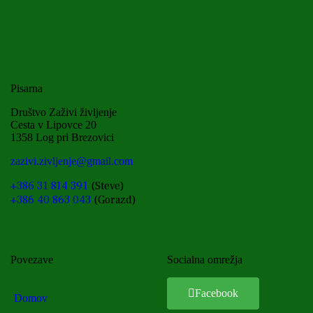
Pisarna
Društvo Zaživi življenje
Cesta v Lipovce 20
1358 Log pri Brezovici
zazivi.zivljenje@gmail.com
+386 31 814 391
(Steve)
+386 40 863 043
(Gorazd)
Povezave
Socialna omrežja
Facebook
Domov