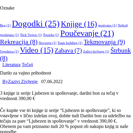
Oznake
Dogodki
(25)
Knjige
(16)
Bog
(1)
motivator
(1)
Najbolj
Poučevanje
(21)
prodajano
(1)
Nick Vujicic
(1)
Porsche
(1)
Tekmovanja
(9)
Rekreacija
(8)
Slovenija
(1)
Team building
(1)
Video
(15)
Štrbunk
Zabava
(7)
Uspešnica
(1)
Zaživi življenje
(1)
(8)
Literatura
Tečaji
Darilo za vajino prihodnost
By
Zazivi Zivljenje
07.06.2022
3 knjige iz serije Ljubezen in spoštovanje, darilni bon za tečaj v
vrednosti 390,00 €
Če kupite vse tri knjige iz serije
“Ljubezen in spoštovanje”
, ki so
vstavljene v lično izdelan ovoj, dobite tudi Darilni bon za udeležbo na
tečaju za pare “Ljubezen in spoštovanje” v vrednosti 390,00 €.
Obenem pa vam priznamo tudi 20 % popust ob nakupu knjig iz naše
ponudbe.