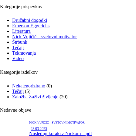
Kategorije prispevkov
Družabni dogodki
Emerson Eggerichs
Literatura
Nick Vujičič – svetovni motivator
Štrbunk
Tečaji
Tekmovanja
Video
Kategorije izdelkov
Nekategorizirano
(0)
Tečaji
(5)
Založba Zaživi življenje
(20)
Nedavne objave
NICK VUJIČIČ - SVETOVNI MOTIVATOR
28.03.2025
Naslednji koraki z Nickom – pdf