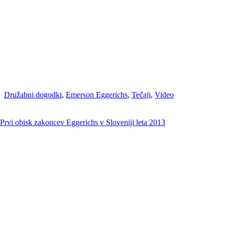
Družabni dogodki
,
Emerson Eggerichs
,
Tečaji
,
Video
Prvi obisk zakoncev Eggerichs v Sloveniji leta 2013