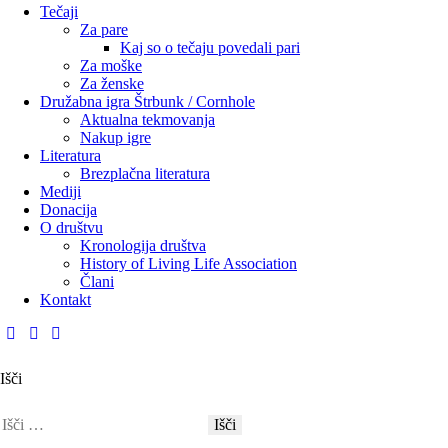
Tečaji
Za pare
Kaj so o tečaju povedali pari
Za moške
Za ženske
Družabna igra Štrbunk / Cornhole
Aktualna tekmovanja
Nakup igre
Literatura
Brezplačna literatura
Mediji
Donacija
O društvu
Kronologija društva
History of Living Life Association
Člani
Kontakt
Išči