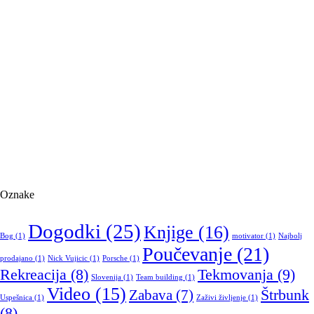
Oznake
Dogodki
(25)
Knjige
(16)
Bog
(1)
motivator
(1)
Najbolj
Poučevanje
(21)
prodajano
(1)
Nick Vujicic
(1)
Porsche
(1)
Tekmovanja
(9)
Rekreacija
(8)
Slovenija
(1)
Team building
(1)
Video
(15)
Štrbunk
Zabava
(7)
Uspešnica
(1)
Zaživi življenje
(1)
(8)