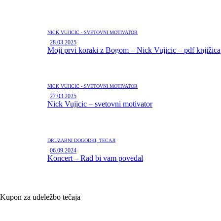
NICK VUJIČIČ - SVETOVNI MOTIVATOR
28.03.2025
Moji prvi koraki z Bogom – Nick Vujicic – pdf knjižica
NICK VUJIČIČ - SVETOVNI MOTIVATOR
27.03.2025
Nick Vujicic – svetovni motivator
DRUŽABNI DOGODKI,
TEČAJI
06.09.2024
Koncert – Rad bi vam povedal
Kupon za udeležbo tečaja