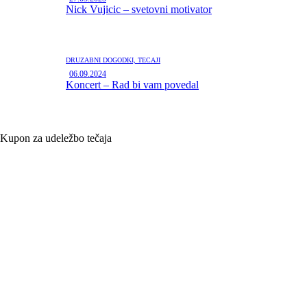
Nick Vujicic – svetovni motivator
DRUŽABNI DOGODKI,
TEČAJI
06.09.2024
Koncert – Rad bi vam povedal
Kupon za udeležbo tečaja