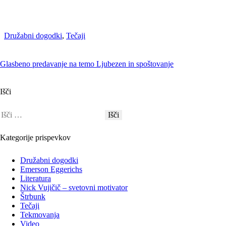
Družabni dogodki
,
Tečaji
Glasbeno predavanje na temo Ljubezen in spoštovanje
Išči
Kategorije prispevkov
Družabni dogodki
Emerson Eggerichs
Literatura
Nick Vujičič – svetovni motivator
Štrbunk
Tečaji
Tekmovanja
Video