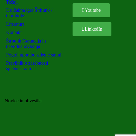
Tečaji
Družabna igra Štrbunk /
Youtube
Cornhole
Literatura
LinkedIn
Kontakt
Štrbunk Garancija in
navodila ravnanja
Pogoji uporabe spletne strani
Pravilnik o zasebnosti
spletne strani
Novice in obvestila