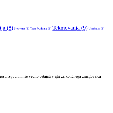
Tekmovanja
(9)
ija
(8)
Slovenija
(1)
Team building
(1)
Uspešnica
(1)
osti izgubiti in še vedno ostajati v igri za končnega zmagovalca