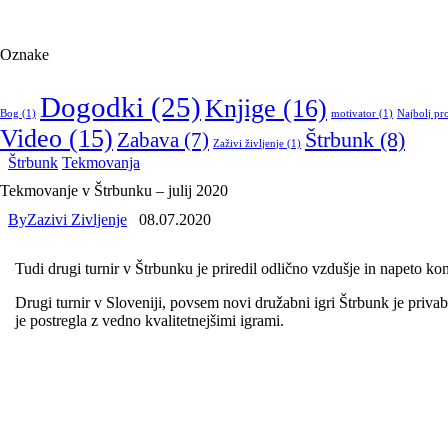
Oznake
Dogodki
(25)
Knjige
(16)
Bog
(1)
motivator
(1)
Najbolj pr
Video
(15)
Štrbunk
(8)
Zabava
(7)
Zaživi življenje
(1)
Štrbunk
Tekmovanja
Tekmovanje v Štrbunku – julij 2020
By
Zazivi Zivljenje
08.07.2020
Tudi drugi turnir v Štrbunku je priredil odlično vzdušje in napeto ko
Drugi turnir v Sloveniji, povsem novi družabni igri Štrbunk je priva
je postregla z vedno kvalitetnejšimi igrami.