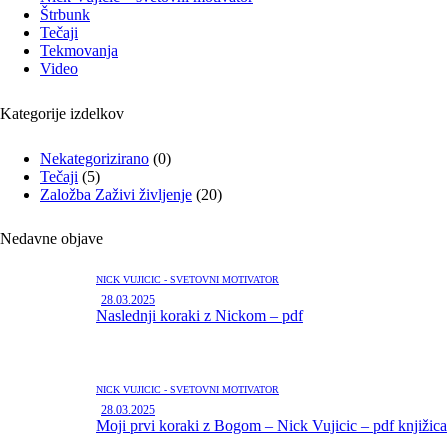
Štrbunk
Tečaji
Tekmovanja
Video
Kategorije izdelkov
Nekategorizirano
(0)
Tečaji
(5)
Založba Zaživi življenje
(20)
Nedavne objave
NICK VUJIČIČ - SVETOVNI MOTIVATOR
28.03.2025
Naslednji koraki z Nickom – pdf
NICK VUJIČIČ - SVETOVNI MOTIVATOR
28.03.2025
Moji prvi koraki z Bogom – Nick Vujicic – pdf knjižica