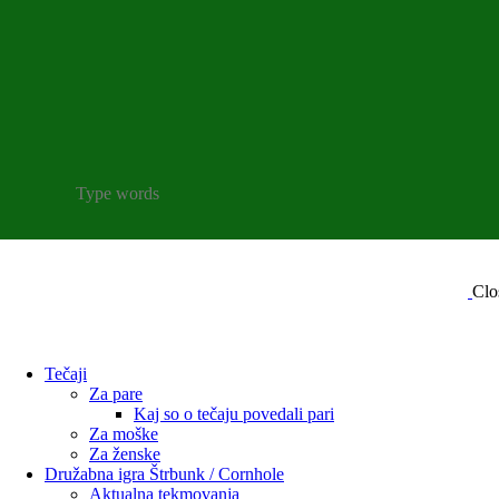
Clo
Tečaji
Za pare
Kaj so o tečaju povedali pari
Za moške
Za ženske
Družabna igra Štrbunk / Cornhole
Aktualna tekmovanja