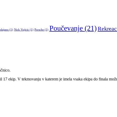
Poučevanje
(21)
Rekreac
odajano
(1)
Nick Vujicic
(1)
Porsche
(1)
nčnico.
bil 17 ekip. V tekmovanju v katerem je imela vsaka ekipa do finala možn