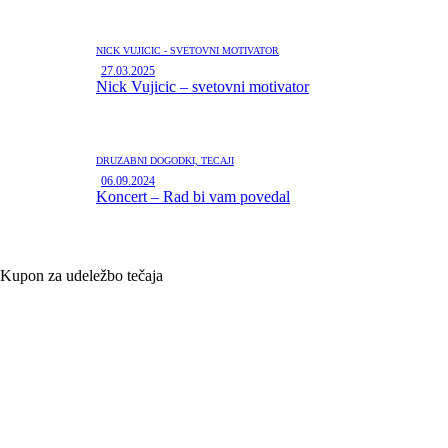
NICK VUJIČIČ - SVETOVNI MOTIVATOR
27.03.2025
Nick Vujicic – svetovni motivator
DRUŽABNI DOGODKI,
TEČAJI
06.09.2024
Koncert – Rad bi vam povedal
Kupon za udeležbo tečaja