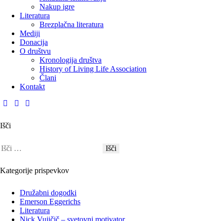
Nakup igre
Literatura
Brezplačna literatura
Mediji
Donacija
O društvu
Kronologija društva
History of Living Life Association
Člani
Kontakt
Išči
Kategorije prispevkov
Družabni dogodki
Emerson Eggerichs
Literatura
Nick Vujičič – svetovni motivator